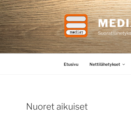
Siirry
sisältöön
MEDI
Suorat lähetyks
Etusivu
Nettilähetykset
Nuoret aikuiset