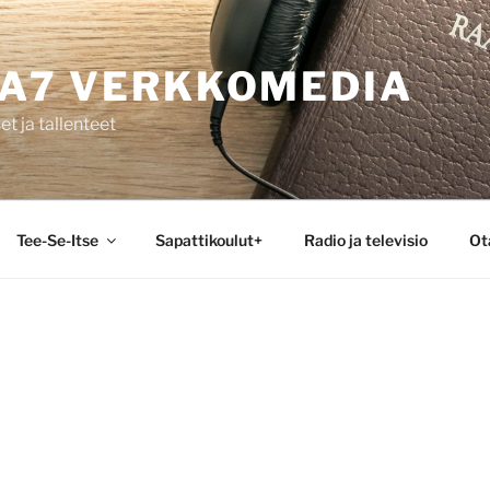
A7 VERKKOMEDIA
et ja tallenteet
Tee-Se-Itse
Sapattikoulut+
Radio ja televisio
Ot