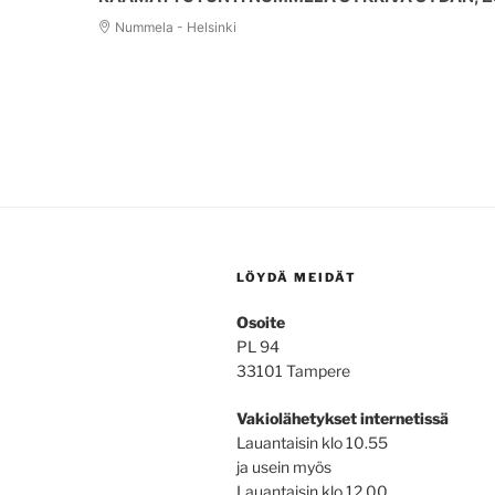
Nummela - Helsinki
LÖYDÄ MEIDÄT
Osoite
PL 94
33101 Tampere
Vakiolähetykset internetissä
Lauantaisin klo 10.55
ja usein myös
Lauantaisin klo 12.00