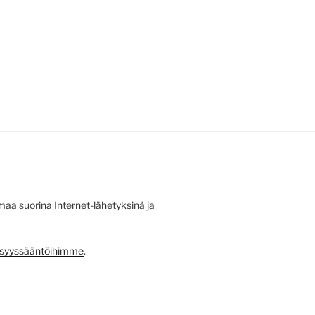
aa suorina Internet-lähetyksinä ja
tyisyyssääntöihimme
.