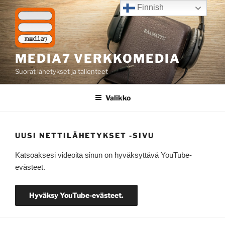
Siirry
Finnish
sisältöön
MEDIA7 VERKKOMEDIA
Suorat lähetykset ja tallenteet
Valikko
UUSI NETTILÄHETYKSET -SIVU
Katsoaksesi videoita sinun on hyväksyttävä YouTube-
evästeet.
Hyväksy YouTube-evästeet.